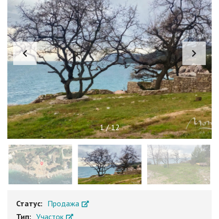
1
/
12
Статус:
Продажа
Тип:
Участок