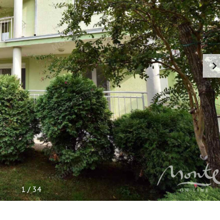
Л
Ь
П
О
Л
Е
З
Н
А
Я
И
Н
Ф
О
Р
М
А
Ц
И
Я
1
/
34