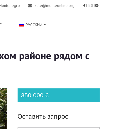
 Montenegro
sale@monteonline.org
С
РУССКИЙ
хом районе рядом с
С
Р
П
С
К
И
Ј
350 000 €
Е
З
И
К
Оставить запрос
E