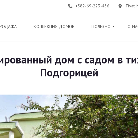
+382-69-223-436
Tivat,
РОДАЖА
КОЛЛЕКЦИЯ ДОМОВ
ПОЛЕЗНО
О НА
рованный дом с садом в ти
Б
Л
Подгорицей
О
Г
П
У
Т
Е
В
О
Д
И
Т
Е