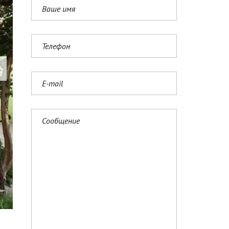
N
G
L
I
S
H
(
U
K
)