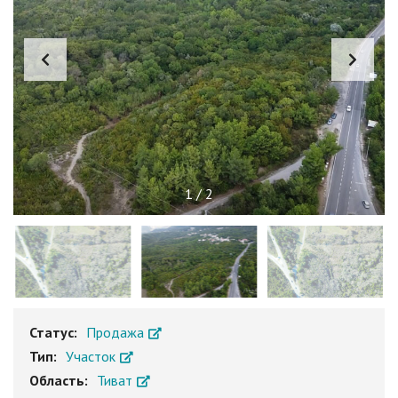
1
/
2
Статус:
Продажа
Тип:
Участок
Область:
Тиват