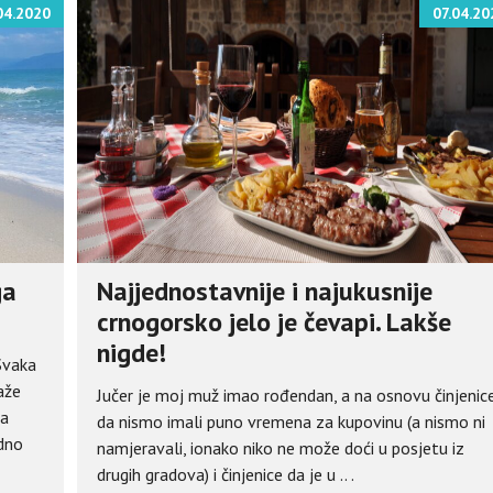
04.2020
07.04.20
ga
Najjednostavnije i najukusnije
crnogorsko jelo je čevapi. Lakše
nigde!
 Svaka
aže
Jučer je moj muž imao rođendan, a na osnovu činjenic
na
da nismo imali puno vremena za kupovinu (a nismo ni
edno
namjeravali, ionako niko ne može doći u posjetu iz
drugih gradova) i činjenice da je u .. .