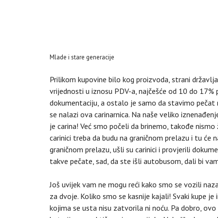
Mlade i stare generacije
Prilikom kupovine bilo kog proizvoda, strani državlja
vrijednosti u iznosu PDV-a, najčešće od 10 do 17% 
dokumentaciju, a ostalo je samo da stavimo pečat n
se nalazi ova carinarnica. Na naše veliko iznenađenje, n
je carina! Već smo počeli da brinemo, takođe nismo
carinici treba da budu na graničnom prelazu i tu će 
graničnom prelazu, ušli su carinici i provjerili dokum
takve pečate, sad, da ste išli autobusom, dali bi vam
Još uvijek vam ne mogu reći kako smo se vozili naz
za dvoje. Koliko smo se kasnije kajali! Svaki kupe je
kojima se usta nisu zatvorila ni noću. Pa dobro, ovo 