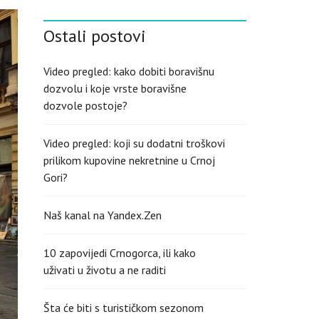
S
H
Ostali postovi
(
U
K
)
Video pregled: kako dobiti boravišnu
dozvolu i koje vrste boravišne
dozvole postoje?
Video pregled: koji su dodatni troškovi
prilikom kupovine nekretnine u Crnoj
Gori?
Naš kanal na Yandex.Zen
10 zapovijedi Crnogorca, ili kako
uživati u životu a ne raditi
Šta će biti s turističkom sezonom