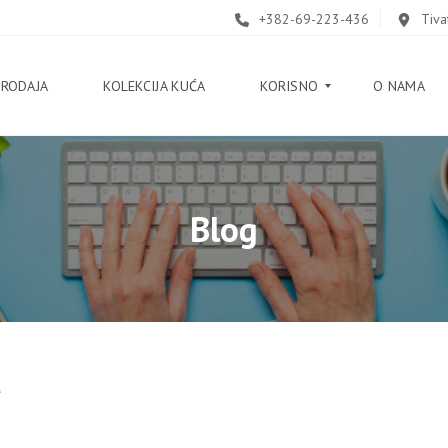
+382-69-223-436
Tiva
PRODAJA
KOLEKCIJA KUĆA
KORISNO
O NAMA
B
Blog
L
O
G
V
O
D
I
Č
a
K
O
R