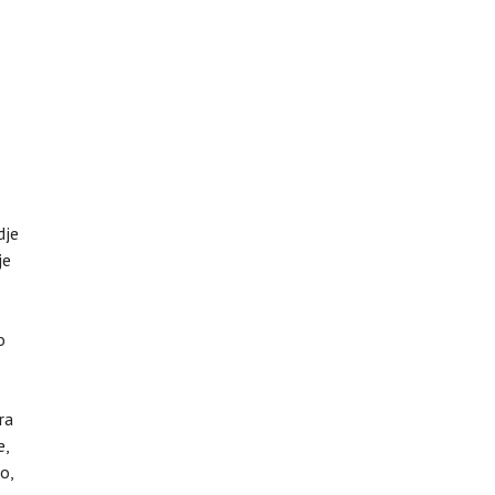
dje
je
o
ra
e,
o,