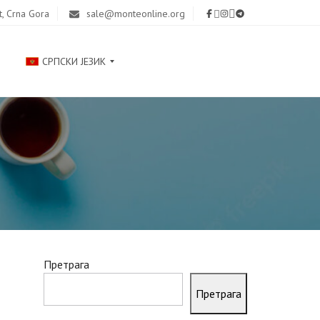
t, Crna Gora
sale@monteonline.org
СРПСКИ ЈЕЗИК
Р
У
С
С
К
И
Й
Претрага
E
N
Претрага
G
L
I