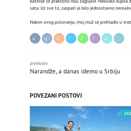
baterije se praktično nisu zagrijale. Nekoliko kupea da
sata. Uz sve to, zaspati je bilo jednostavno nerealn
Nakon ovog putovanja, moj muž se prehladio u vratu
prethodni
Narandže, a danas idemo u Srbiju
POVEZANI POSTOVI
24.