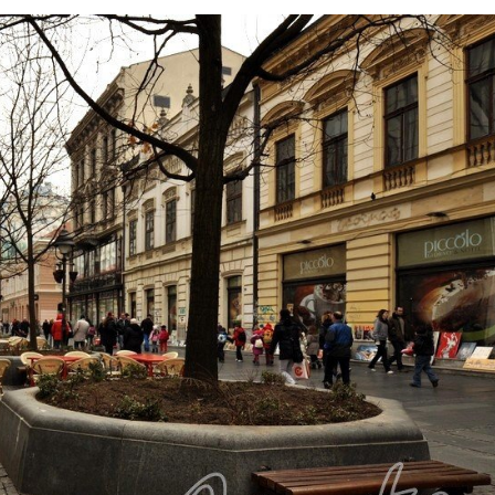
I
S
N
E
I
N
F
O
R
M
A
C
I
J
E