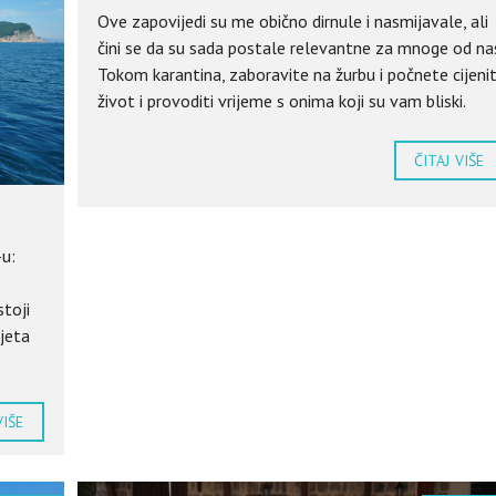
Ove zapovijedi su me obično dirnule i nasmijavale, ali
čini se da su sada postale relevantne za mnoge od nas
Tokom karantina, zaboravite na žurbu i počnete cijenit
život i provoditi vrijeme s onima koji su vam bliski.
ČITAJ VIŠE
-u:
stoji
ljeta
VIŠE