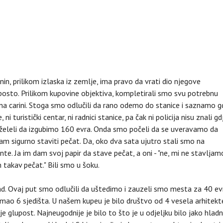
nin, prilikom izlaska iz zemlje, ima pravo da vrati dio njegove
posto. Prilikom kupovine objektiva, kompletirali smo svu potrebnu
a carini. Stoga smo odlučili da rano odemo do stanice i saznamo g
i turistički centar, ni radnici stanice, pa čak ni policija nisu znali gd
 želeli da izgubimo 160 evra. Onda smo počeli da se uveravamo da
nam sigurno staviti pečat. Da, oko dva sata ujutro stali smo na
ente. Ja im dam svoj papir da stave pečat, a oni - "ne, mi ne stavljam
 takav pečat." Bili smo u šoku.
ad. Ovaj put smo odlučili da uštedimo i zauzeli smo mesta za 40 ev
 imao 6 sjedišta. U našem kupeu je bilo društvo od 4 vesela arhitekt
je glupost. Najneugodnije je bilo to što je u odjeljku bilo jako hladn