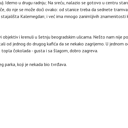
ku). Idemo u drugu radnju; Na sreću, nalazio se gotovo u centru star
nače, do nje se može doći ovako: od stanice treba da sednete tramv
 do stajališta Kalemegdan; i već ima mnogo zanimljivih znamenitosti 
i objektiv i krenuli u šetnju beogradskim ulicama. Nešto nam nije p
etali od jednog do drugog kafića da se nekako zagrijemo. U jednom o
 topla čokolada - gusta i sa šlagom, dobro zagreva.
g parka, koji je nekada bio tvrđava.