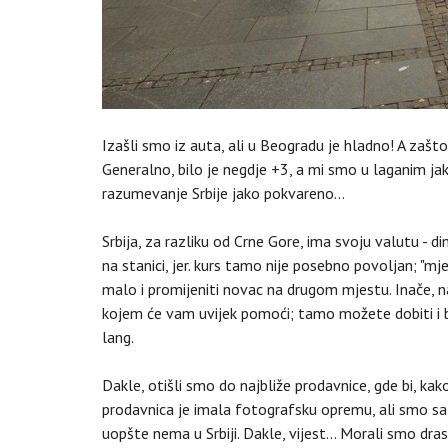
Izašli smo iz auta, ali u Beogradu je hladno! A zašt
Generalno, bilo je negdje +3, a mi smo u laganim ja
razumevanje Srbije jako pokvareno...
Srbija, za razliku od Crne Gore, ima svoju valutu -
na stanici, jer. kurs tamo nije posebno povoljan; "mj
malo i promijeniti novac na drugom mjestu. Inače, na 
kojem će vam uvijek pomoći; tamo možete dobiti i b
lang.
Dakle, otišli smo do najbliže prodavnice, gde bi, k
prodavnica je imala fotografsku opremu, ali smo saz
uopšte nema u Srbiji. Dakle, vijest... Morali smo dra