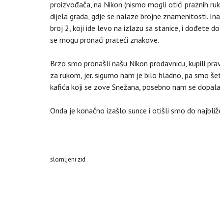
proizvođača, na Nikon (nismo mogli otići praznih ru
dijela grada, gdje se nalaze brojne znamenitosti. I
broj 2, koji ide levo na izlazu sa stanice, i dođete
se mogu pronaći prateći znakove.
Brzo smo pronašli našu Nikon prodavnicu, kupili prav
za rukom, jer. sigurno nam je bilo hladno, pa smo š
kafića koji se zove Snežana, posebno nam se dopala
Onda je konačno izašlo sunce i otišli smo do najbliže
slomljeni zid