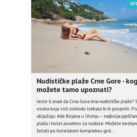
07.
Nudističke plaže Crne Gore - ko
možete tamo upoznati?
Jeste li znali da Crna Gora ima nudističke plaže?
osoba koja voli slobodu trebala bi ih posjetiti. Pl
uključuju: Ada Bojana u Ulcinju – najbolja pješča
plaža i hotel posebno za nudiste. Možete bezbj
šetati po hotelskom kompleksu goli...