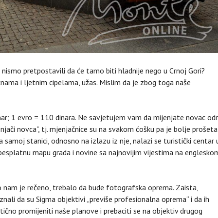
o nismo pretpostavili da će tamo biti hladnije nego u Crnoj Gori?
knama i ljetnim cipelama, užas. Mislim da je zbog toga naše
 dinar; 1 evro = 110 dinara. Ne savjetujem vam da mijenjate novac o
enjači novca", tj. mjenjačnice su na svakom ćošku pa je bolje prošeta
samoj stanici, odnosno na izlazu iz nje, nalazi se turistički centar 
esplatnu mapu grada i novine sa najnovijim vijestima na englesko
ako nam je rečeno, trebalo da bude fotografska oprema. Zaista,
nali da su Sigma objektivi „previše profesionalna oprema“ i da ih
stično promijeniti naše planove i prebaciti se na objektiv drugog