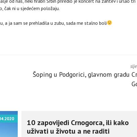
lje od nas, neki hrabri Srbin priredio je koncert na zahtev i urlao tri
o, čak ni u sjedećem položaju.
, a ja sam se prehladila u zubu, sada me stalno boli
slj
Šoping u Podgorici, glavnom gradu C
G
04.2020
10 zapovijedi Crnogorca, ili kako
uživati u životu a ne raditi