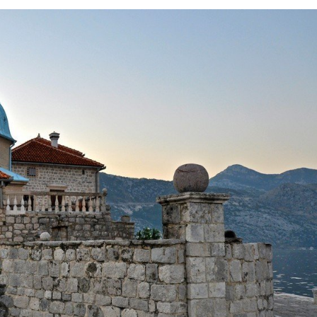
I
S
N
E
I
N
F
O
R
M
A
C
I
J
E