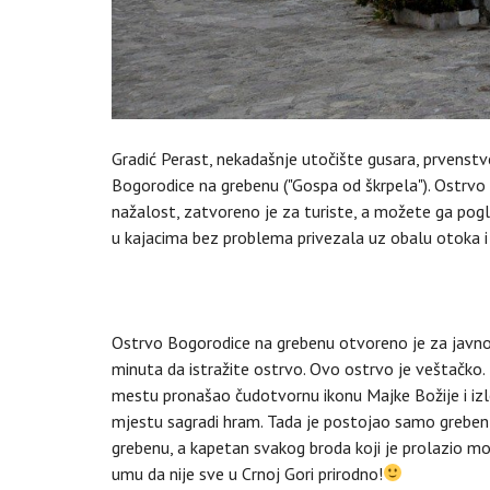
Gradić Perast, nekadašnje utočište gusara, prvenst
Bogorodice na grebenu ("Gospa od škrpela"). Ostrvo S
nažalost, zatvoreno je za turiste, a možete ga pogl
u kajacima bez problema privezala uz obalu otoka i
Ostrvo Bogorodice na grebenu otvoreno je za javno
minuta da istražite ostrvo. Ovo ostrvo je veštačko
mestu pronašao čudotvornu ikonu Majke Božije i izle
mjestu sagradi hram. Tada je postojao samo greben,
grebenu, a kapetan svakog broda koji je prolazio mo
umu da nije sve u Crnoj Gori prirodno!