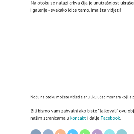
Na otoku se nalazi crkva čija je unutrašnjost ukraše
i galerije - svakako idite tamo, ima šta vidjeti!
Noću na otoku možete vidjeti sjenu likujućeg mornara koji je
Bili bismo vam zahvalni ako biste "lajkovali" ovu o
našim stranicama u
kontakt
i dalje
Facebook
.