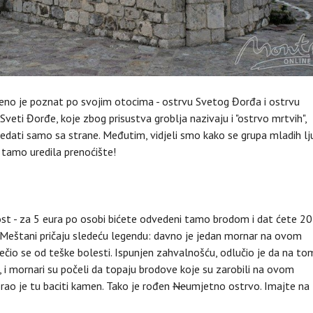
veno je poznat po svojim otocima - ostrvu Svetog Đorđa i ostrvu
veti Đorđe, koje zbog prisustva groblja nazivaju i "ostrvo mrtvih",
edati samo sa strane. Međutim, vidjeli smo kako se grupa mladih lj
 tamo uredila prenoćište!
st - za 5 eura po osobi bićete odvedeni tamo brodom i dat ćete 2
. Meštani pričaju sledeću legendu: davno je jedan mornar na ovom
čio se od teške bolesti. Ispunjen zahvalnošću, odlučio je da na to
 i mornari su počeli da topaju brodove koje su zarobili na ovom
rao je tu baciti kamen. Tako je rođen
Ne
umjetno ostrvo. Imajte na