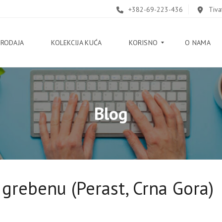
+382-69-223-436
Tiva
PRODAJA
KOLEKCIJA KUĆA
KORISNO
O NAMA
B
Blog
L
O
G
V
O
D
I
Č
grebenu (Perast, Crna Gora)
K
O
R