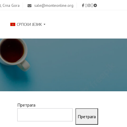
t, Crna Gora
sale@monteonline.org
СРПСКИ ЈЕЗИК
Р
У
С
С
К
И
Й
Претрага
E
N
Претрага
G
L
I