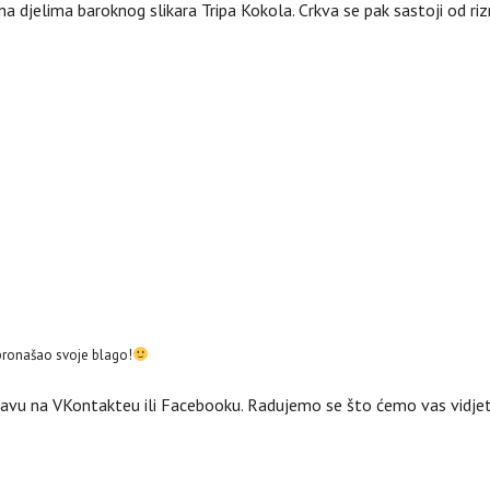
na djelima baroknog slikara Tripa Kokola. Crkva se pak sastoji od riz
 pronašao svoje blago!
bjavu na VKontakteu ili Facebooku. Radujemo se što ćemo vas vidjet