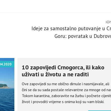
slj
Ideje za samostalno putovanje u C
Goru: povratak u Dubrov
04.2020
10 zapovijedi Crnogorca, ili kako
uživati u životu a ne raditi
Ove zapovijedi su me obično dirnule i nasmijavale, ali
čini se da su sada postale relevantne za mnoge od nas
Tokom karantina, zaboravite na žurbu i počnete cijenit
život i provoditi vrijeme s onima koji su vam bliski.