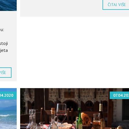
ČITAJ VIŠE
-u:
stoji
ljeta
VIŠE
04.2020
07.04.20