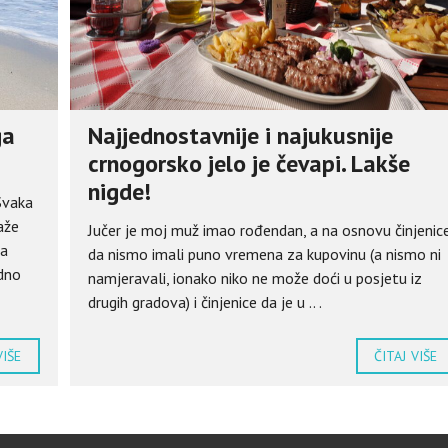
ga
Najjednostavnije i najukusnije
crnogorsko jelo je čevapi. Lakše
nigde!
 Svaka
aže
Jučer je moj muž imao rođendan, a na osnovu činjenic
na
da nismo imali puno vremena za kupovinu (a nismo ni
edno
namjeravali, ionako niko ne može doći u posjetu iz
drugih gradova) i činjenice da je u .. .
VIŠE
ČITAJ VIŠE