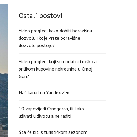
S
H
Ostali postovi
(
U
K
)
Video pregled: kako dobiti boravišnu
dozvolu i koje vrste boravišne
dozvole postoje?
Video pregled: koji su dodatni troškovi
prilikom kupovine nekretnine u Crnoj
Gori?
Naš kanal na Yandex.Zen
10 zapovijedi Crnogorca, ili kako
uživati u životu a ne raditi
Šta će biti s turističkom sezonom