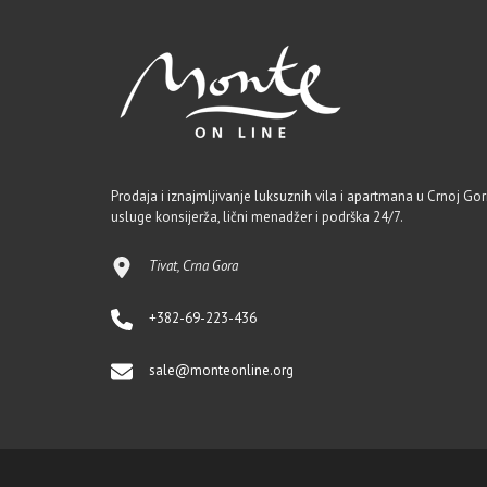
Prodaja i iznajmljivanje luksuznih vila i apartmana u Crnoj Gori
usluge konsijerža, lični menadžer i podrška 24/7.
Tivat, Crna Gora
+382-69-223-436
sale@monteonline.org