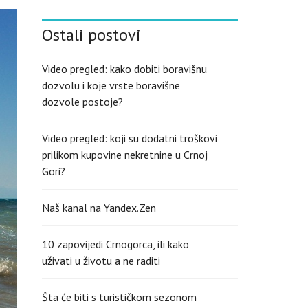
S
H
Ostali postovi
(
U
K
)
Video pregled: kako dobiti boravišnu
dozvolu i koje vrste boravišne
dozvole postoje?
Video pregled: koji su dodatni troškovi
prilikom kupovine nekretnine u Crnoj
Gori?
Naš kanal na Yandex.Zen
10 zapovijedi Crnogorca, ili kako
uživati u životu a ne raditi
Šta će biti s turističkom sezonom