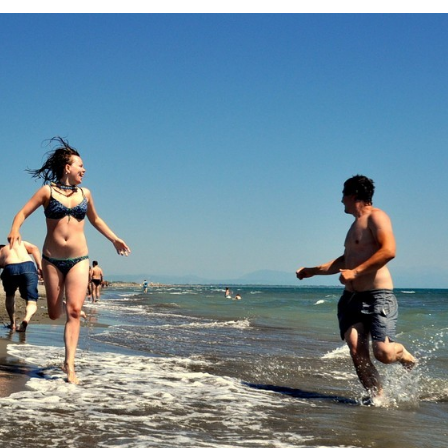
I
S
N
E
I
N
F
O
R
M
A
C
I
J
E