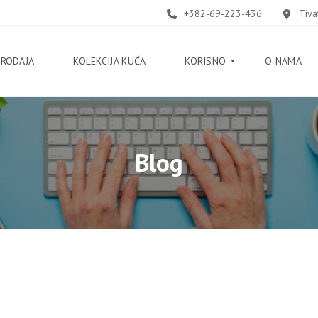
+382-69-223-436
Tiva
PRODAJA
KOLEKCIJA KUĆA
KORISNO
O NAMA
B
Blog
L
O
G
V
O
D
I
Č
K
O
R