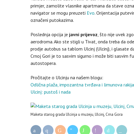
primjer, zamolite vlasnike apartmana da stave ozn
navigator se mogu preuzeti
Evo
. Orijentacija putev
označeni putokazima.
Poslednja opcija je
javni prijevoz
, što nije uvek zg
aerodroma. Ako ste stigli u Tivat, onda treba da o
prodje autobus sa tablom Ulcinj (Ulcinj), i glasate d
Crnoj Gori je to sasvim sigurno i može biti sasvim f
autostopera.
Pročitajte o Ulcinju na našem blogu:
Odlična plaža, impozantna tvrđava i limunova rakija 
Ulcinj: pustoš i nada
Maketa starog grada Ulcinja u muzeju, Ulcinj, Crna Gora