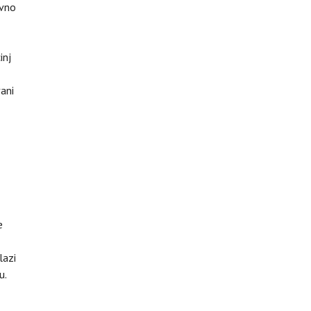
ovno
inj
vani
e
lazi
u.