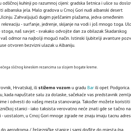
u odličnoj kuhinji po razumnoj cijeni: gradska šetnica i ulice su dosl
i albanska jela. Malo gradova u Crnoj Gori nudi albanski desert
 u Ulcinju. Zahvaljujući dugim pješčanim plažama, jedva omeđenim
ekreaciju - surfanje, jedrenje, skijanje na vodi i još mnogo toga. Ulc
 stoga, naš savjet - svakako odvojite dan za obilazak Skadarskog
 vaš odmor na najbolji mogući način. Istinski ljubitelji avanture poz
 Ruse otvoren bezvizni ulazak u Albaniju.
od nečega sličnog kineskim rezancima sa slojem bogate kreme.
rovnik, Hrvatska), ili
stižemo vozom
u gradu
Bar
ili opet Podgorica.
, kada napuštate salu za dolaske, sačekaće vas predstavnik zemlj
 ime i odvesti do vašeg mesta stanovanja. Također možete koristiti
lezničkoj stanici - iako taksista verovatno neće znati gde se tačno na
ami - uostalom, u Crnoj Gori mnoge zgrade ne znaju imaju tacnu adres
 do aerodroma / željezničke stanice i sami dođite do mjesta (na