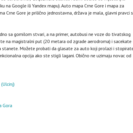
aku na Google ili Yandex mapu). Auto mapa Crne Gore i mapa za
ima Crne Gore je prilično jednostavna, država je mala, glavni pravci 
odno sa gomilom stvari, a na primer, autobusi ne voze do tivatskog
dete na magistralni put (20 metara od zgrade aerodroma) i sacekate
a stanete. Možete probati da glasate za auto koji prolazi i stopirate
unkcionalna opcija ako ste stigli lagani. Obično ne uzimaju novac od
(Ulcinj)