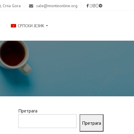
t, Crna Gora
sale@monteonline.org
СРПСКИ ЈЕЗИК
Р
У
С
С
К
И
Й
Претрага
E
N
Претрага
G
L
I