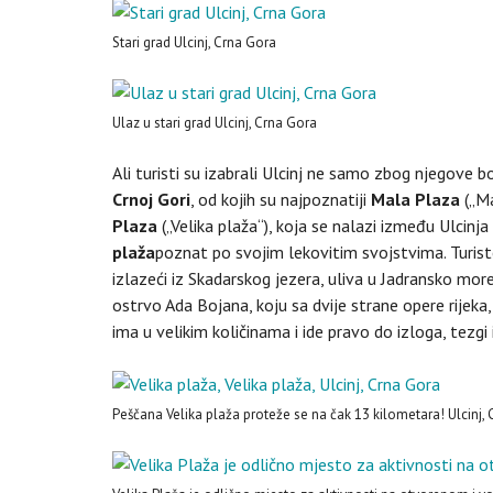
Stari grad Ulcinj, Crna Gora
Ulaz u stari grad Ulcinj, Crna Gora
Ali turisti su izabrali Ulcinj ne samo zbog njegove b
Crnoj Gori
, od kojih su najpoznatiji
Mala Plaza
(„Ma
Plaza
(„Velika plaža“), koja se nalazi između Ulcinja
plaža
poznat po svojim lekovitim svojstvima. Turiste 
izlazeći iz Skadarskog jezera, uliva u Jadransko mor
ostrvo Ada Bojana, koju sa dvije strane opere rijeka,
ima u velikim količinama i ide pravo do izloga, tezgi 
Peščana Velika plaža proteže se na čak 13 kilometara! Ulcinj,