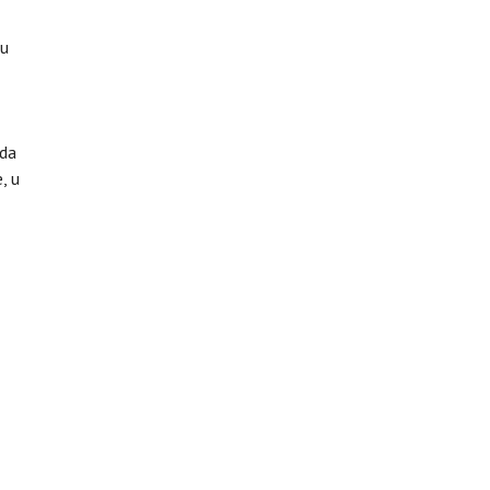
su
 da
, u