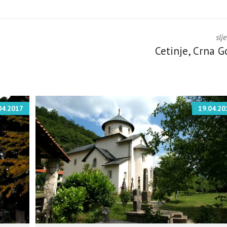
slj
Cetinje, Crna G
04.2017
19.04.20