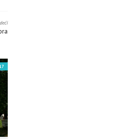
edeći
ora
17