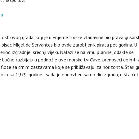
vodene sportove
ost ovog grada, koji je u vrijeme turske vladavine bio prava gusars
i pisac Migel de Servantes bio ovde zarobljenik pirata pet godina. U
iod izgradnje: srednji vijek). Nalazi se na vrhu planine, odakle se
e bučno razbijaju u podnožje ove morske tvrđave, prenoseći dojmlji
 flote sa crnim zastavama koje se približavaju iza horizonta. Stari g
ljotresa 1979. godine - sada je obnovljen samo dio zgrada, u šta će