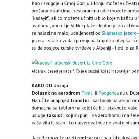
Kao i svugdje u Crnoj Gori, u Ulcinju možete uživati 
prošarane kafićima i restoranima gdje možete probat
"kadayif", ali to možete učiniti u bilo kojem kafiću
uvalama, područje Velike plaže idealno je za aktivnu r
se nalazi na maloj udaljenosti od
Skadarsko jezero
-
jezera - slatka voda i promjena krajolika uljepšat će
su da posjete turske tvrđave u Albaniji - ljeti je za
Albanski desert je kadaif. To je u suštini "kolač" napravljen 
KAKO DO Ulcinja
Dolazak na aerodrom
Tivat
ili
Podgorica
(ili u Dub
Naručite unaprijed
transfer
i sastanak na aerodromu
domaćina sa tablom na kojoj će biti istaknuto vaše
usluge
taksisti
, koji su puni i na aerodromu i na že
vaša vila ili stan - to najverovatnije ne znate ni s
Takođe možete uzeti
rent-a-car
i naručite dostavu