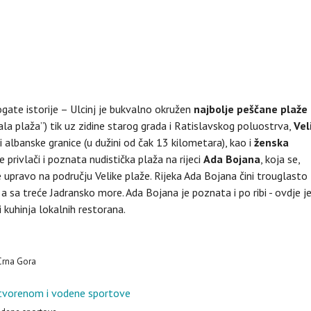
ogate istorije – Ulcinj je bukvalno okružen
najbolje peščane plaže
la plaža”) tik uz zidine starog grada i Ratislavskog poluostrva,
Vel
 i albanske granice (u dužini od čak 13 kilometara), kao i
ženska
privlači i poznata nudistička plaža na rijeci
Ada Bojana
, koja se,
e upravo na području Velike plaže. Rijeka Ada Bojana čini trouglasto
 a sa treće Jadransko more. Ada Bojana je poznata i po ribi - ovdje j
i kuhinja lokalnih restorana.
 Crna Gora