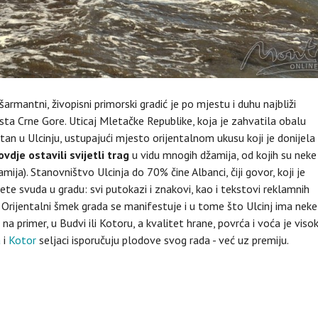
 šarmantni, živopisni primorski gradić je po mjestu i duhu najbliži
mjesta Crne Gore. Uticaj Mletačke Republike, koja je zahvatila obalu
tan u Ulcinju, ustupajući mjesto orijentalnom ukusu koji je donijela
ovdje ostavili svijetli trag
u vidu mnogih džamija, od kojih su neke
ja). Stanovništvo Ulcinja do 70% čine Albanci, čiji govor, koji je
ete svuda u gradu: svi putokazi i znakovi, kao i tekstovi reklamnih
 Orijentalni šmek grada se manifestuje i u tome što Ulcinj ima neke
na primer, u Budvi ili Kotoru, a kvalitet hrane, povrća i voća je visok,
a
i
Kotor
seljaci isporučuju plodove svog rada - već uz premiju.