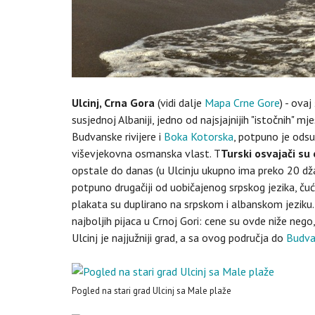
Ulcinj, Crna Gora
(vidi dalje
Mapa Crne Gore
) - ovaj
susjednoj Albaniji, jedno od najsjajnijih "istočnih" 
Budvanske rivijere i
Boka Kotorska
, potpuno je odsu
viševjekovna osmanska vlast. T
Turski osvajači su 
opstale do danas (u Ulcinju ukupno ima preko 20 džami
potpuno drugačiji od uobičajenog srpskog jezika, čuć
plakata su duplirano na srpskom i albanskom jeziku.
najboljih pijaca u Crnoj Gori: cene su ovde niže nego, 
Ulcinj je najjužniji grad, a sa ovog područja do
Budv
Pogled na stari grad Ulcinj sa Male plaže