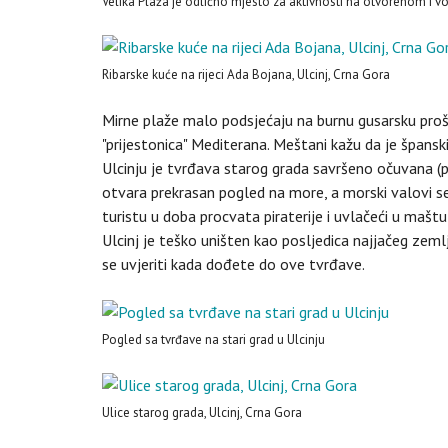
Velika Plaža je odlično mjesto za aktivnosti na otvorenom i 
Ribarske kuće na rijeci Ada Bojana, Ulcinj, Crna Gora
Mirne plaže malo podsjećaju na burnu gusarsku prošl
"prijestonica" Mediterana. Meštani kažu da je špansk
Ulcinju je tvrđava starog grada savršeno očuvana (per
otvara prekrasan pogled na more, a morski valovi s
turistu u doba procvata piraterije i uvlačeći u maštu
Ulcinj je teško uništen kao posljedica najjačeg zem
se uvjeriti kada dođete do ove tvrđave.
Pogled sa tvrđave na stari grad u Ulcinju
Ulice starog grada, Ulcinj, Crna Gora