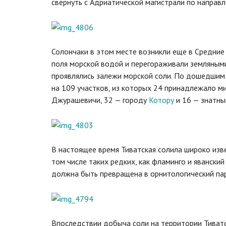
свернуть с Адриатической магистрали по направ
Солончаки в этом месте возникли еще в Средние 
поля морской водой и перегораживали земляными 
проявлялись залежи морской соли. По дошедшим 
на 109 участков, из которых 24 принадлежало м
Джурашевичи, 32 — городу
Котору
и 16 — знатны
В настоящее время Тиватская солила широко изве
том числе таких редких, как фламинго и яванский
должна быть превращена в орнитологический пар
Впоследствии добыча соли на территории Тиватс