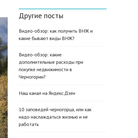
N
G
Другие посты
L
I
S
H
Видео-обзор: как получить ВНЖ и
(
какие бывают виды ВНЖ?
U
K
)
Видео-обзор: какие
дополнительные расходы при
покупке недвижимости в
Черногории?
Наш канал на Яндекс.Дзен
10 заповедей черногорца, или как
надо наслаждаться жизнью и не
работать