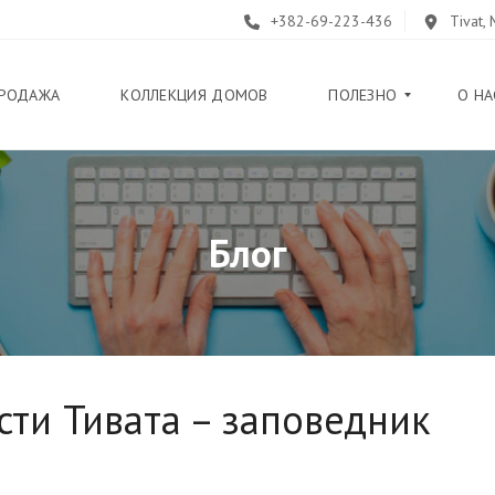
+382-69-223-436
Tivat,
РОДАЖА
КОЛЛЕКЦИЯ ДОМОВ
ПОЛЕЗНО
О НА
Б
Блог
Л
О
Г
П
У
Т
Е
В
ти Тивата – заповедник
О
Д
И
Т
Е