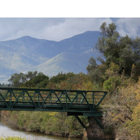
Л
Ь
П
О
Л
Е
З
Н
А
Я
И
Н
Ф
О
Р
М
А
Ц
И
Я