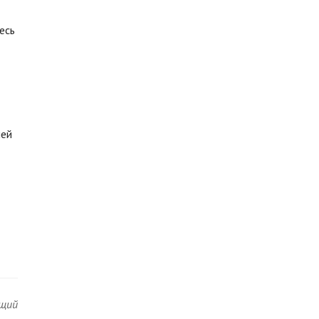
есь
лей
щий