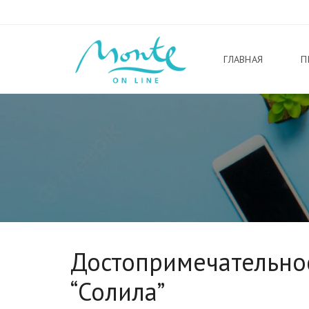
ГЛАВНАЯ
П
Достопримечательнос
“Солила”