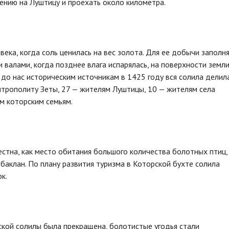
лению на Луштицу и проехать около километра.
века, когда соль ценилась на вес золота. Для ее добычи заполн
валами, когда позднее влага испарялась, на поверхности земл
до нас историческим источникам в 1425 году вся солила делил
итрополиту Зеты, 27 — жителям Луштицы, 10 — жителям села
м которским семьям.
стна, как место обитания большого количества болотных птиц,
 баклан. По плану развития туризма в Которской бухте солила
к.
кой солилы была прекращена, болотистые угодья стали